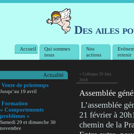
Des ailes p
Accueil
Qui sommes
Nos
Evènem
nous
actions
retenir
«
Colloque 29 Juin
Actualité
2018
Vente de printemps
Assemblée géné
Jusqu’au 19 avril
Formation
L’assemblée géné
« Comportements
21 février à 20h1
problèmes »
Samedi 29 et dimanche 30
chemin de la Pr
novembre