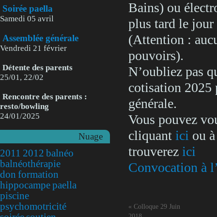
Bains) ou électr
Soirée paella
Samedi 05 avril
plus tard le jour
(Attention : au
Assemblée générale
Vendredi 21 février
pouvoirs).
Détente des parents
N’oubliez pas qu’
25/01, 22/02
cotisation 2025 
Rencontre des parents :
générale.
resto/bowling
24/01/2025
Vous pouvez vous
cliquant
ici
ou à 
Nuage
trouverez
ici
2011
2012
balnéo
balnéothérapie
Convocation à l
don
formation
hippocampe
paella
piscine
psychomotricité
«
Colloque 29 Juin
soirée
soutien
2018