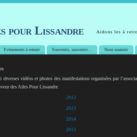
es pour Lissandre
Aidons les à retro
Evènements à retenir
Souvenirs, souvenirs…
Nous soutenir
rs
i diverses vidéos et photos des manifestations organisées par l’associa
aveur des Ailes Pour Lissandre
2012
2013
2014
2015