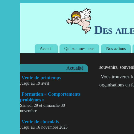
Des ail
Accueil
Qui sommes nous
Nos actions
souvenirs, souveni
Actualité
Vous trouverez ic
Vente de printemps
Jusqu’au 19 avril
organisations en f
Formation « Comportements
problèmes »
Samedi 29 et dimanche 30
novembre
Vente de chocolats
Jusqu’au 16 novembre 2025