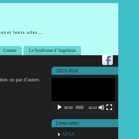
uver leurs ailes...
Contact
Le Syndrome d’Angelman
2023-2024
tion ou par d’autres
Lecteur
vidéo
00:00
10:14
Liens utiles
AFSA