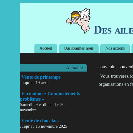
Des ail
Accueil
Qui sommes nous
Nos actions
souvenirs, souveni
Actualité
Vous trouverez ic
Vente de printemps
Jusqu’au 19 avril
organisations en f
Formation « Comportements
problèmes »
Samedi 29 et dimanche 30
novembre
Vente de chocolats
Jusqu’au 16 novembre 2025