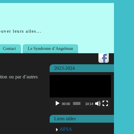
uver leurs ailes...
Contact
Le Syndrome d’Angelman
2023-2024
tion ou par d’autres
Lecteur
vidéo
00:00
10:14
Liens utiles
AFSA