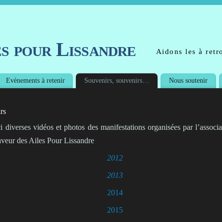
es pour Lissandre
Aidons les à retro
Evènements à retenir
Souvenirs, souvenirs…
Nous soutenir
rs
i diverses vidéos et photos des manifestations organisées par l’associa
aveur des Ailes Pour Lissandre
2012
2013
2014
2015